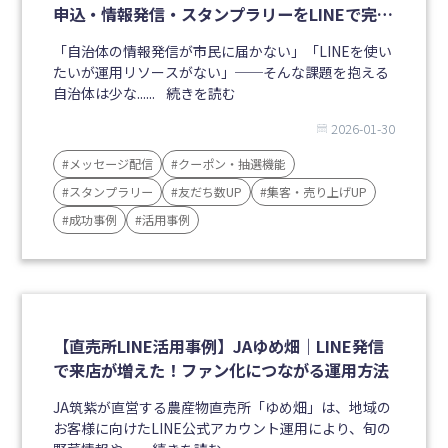
申込・情報発信・スタンプラリーをLINEで完結
｜小郡市商工会
「自治体の情報発信が市民に届かない」「LINEを使い
たいが運用リソースがない」──そんな課題を抱える
自治体は少な......
続きを読む
2026-01-30
#メッセージ配信
#クーポン・抽選機能
#スタンプラリー
#友だち数UP
#集客・売り上げUP
#成功事例
#活用事例
【直売所LINE活用事例】JAゆめ畑｜LINE発信
で来店が増えた！ファン化につながる運用方法
JA筑紫が直営する農産物直売所「ゆめ畑」は、地域の
お客様に向けたLINE公式アカウント運用により、旬の