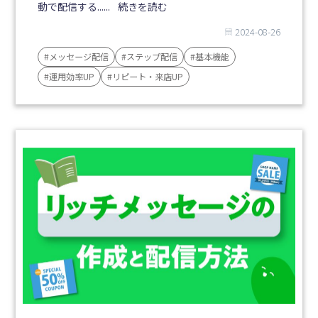
動で配信する......
続きを読む
2024-08-26
#メッセージ配信
#ステップ配信
#基本機能
#運用効率UP
#リピート・来店UP