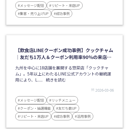
#メッセージ配信
#リピート・来店UP
#集客・売り上げUP
#成功事例
【飲食店LINEクーポン成功事例】クックチャム
｜友だち1万人＆クーポン利用率90％の来店促
進施策
九州を中心に18店舗を展開する惣菜店「クックチャ
ム」。5年以上にわたるLINE公式アカウントの継続運
用により、L......
続きを読む
2026-03-06
#メッセージ配信
#リッチメニュー
#クーポン・抽選機能
#友だち数UP
#リピート・来店UP
#成功事例
#活用事例