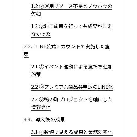
1.2
②運用リソース不足とノウハウの
欠如
1.3
③独自施策を行っても成果が見え
なかった
2
2．LINE公式アカウントで実施した施
策
2.1
①イベント連動による友だち追加
施策
2.2
②プレミアム商品券申込のLINE化
2.3
③鴨の町プロジェクトを軸にした
情報発信
3
3．導入後の成果
3.1
①数値で見える成果と業務効率化