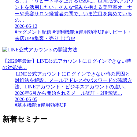
る…」「リピート率を上げるために、LINE公式アカウ
ントを活用したい」そんな悩みを抱える美容室オーナ
ーや美容サロン経営者の間で、いま注目を集めている
の…
2026-06-12
#セグメント配信
#便利機能
#運用効率UP
#リピート・
来店UP
#集客・売り上げUP
【2026年最新】LINE公式アカウントにログインできない時
の対処法…
LINE公式アカウントにログインできない時の原因と
対処法を解説。メールアドレスやパスワードの確認方
法、LINEアカウント・ビジネスアカウントの違い、
2026年6月から開始されるメール認証・2段階認…
2026-06-05
#基本機能
#運用効率UP
新着セミナー