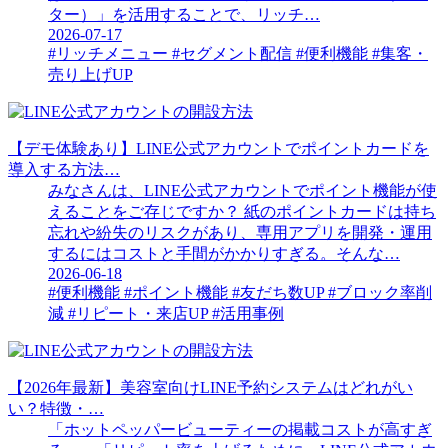
ター）」を活用することで、リッチ…
2026-07-17
#リッチメニュー
#セグメント配信
#便利機能
#集客・
売り上げUP
【デモ体験あり】LINE公式アカウントでポイントカードを
導入する方法…
みなさんは、LINE公式アカウントでポイント機能が使
えることをご存じですか？ 紙のポイントカードは持ち
忘れや紛失のリスクがあり、専用アプリを開発・運用
するにはコストと手間がかかりすぎる。そんな…
2026-06-18
#便利機能
#ポイント機能
#友だち数UP
#ブロック率削
減
#リピート・来店UP
#活用事例
【2026年最新】美容室向けLINE予約システムはどれがい
い？特徴・…
「ホットペッパービューティーの掲載コストが高すぎ