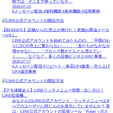
間では「そこまで使っていなか…
2026-07-23
#メッセージ配信
#便利機能
#基本機能
#活用事例
【ROI450％】店舗からEC売上が伸びた！老舗お醤油メーカ
ーのLI…
LINE公式アカウントを始めてみたものの、「手間のわ
りにECの売上に繋がらない……」「友だちがなかなか
増やせない....」「ブロック数がどんどん増えてい
く……」などなど、多くの店舗ビジネスやEC事業…
2026-07-17
#メッセージ配信
#リピート・来店UP
#集客・売り上げ
UP
#成功事例
【デモ体験あり】LINEリッチメニュー切替・出し分け！
LINE拡張機…
みなさんのLINE公式アカウント、リッチメニューはす
べてのユーザーに同じものを表示していませんか？ 実
は、LINE公式アカウントの拡張ツール「Poster（ポス