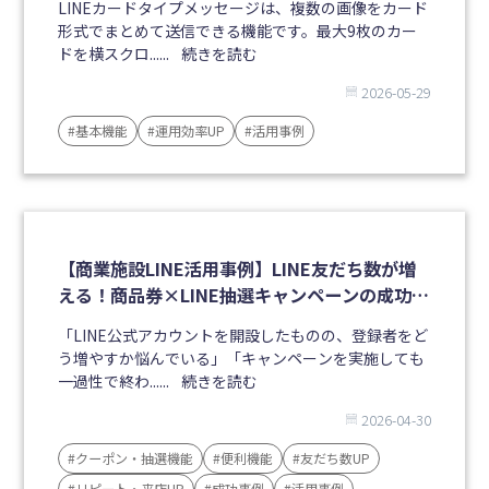
LINEカードタイプメッセージは、複数の画像をカード
形式でまとめて送信できる機能です。最大9枚のカー
ドを横スクロ......
続きを読む
2026-05-29
#基本機能
#運用効率UP
#活用事例
【商業施設LINE活用事例】LINE友だち数が増
える！商品券×LINE抽選キャンペーンの成功事
例
「LINE公式アカウントを開設したものの、登録者をど
う増やすか悩んでいる」「キャンペーンを実施しても
一過性で終わ......
続きを読む
2026-04-30
#クーポン・抽選機能
#便利機能
#友だち数UP
#リピート・来店UP
#成功事例
#活用事例