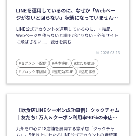
LINEを運用しているのに、なぜか「Webペー
ジがないと回らない」状態になっていません
か？
LINE公式アカウントを運用しているのに、・結局、
Webページを作らないと説明が足りない・外部サイト
に飛ばさない......
続きを読む
2026-03-13
#セグメント配信
#基本機能
#友だち数UP
#ブロック率削減
#運用効率UP
#活用事例
【飲食店LINEクーポン成功事例】クックチャム
｜友だち1万人＆クーポン利用率90％の来店促
進施策
九州を中心に18店舗を展開する惣菜店「クックチャ
ム」。5年以上にわたるLINE公式アカウントの継続運