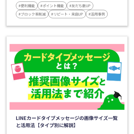
#便利機能
#ポイント機能
#友だち数UP
#ブロック率削減
#リピート・来店UP
#活用事例
LINEカードタイプメッセージの画像サイズ一覧
と活用法【タイプ別に解説】