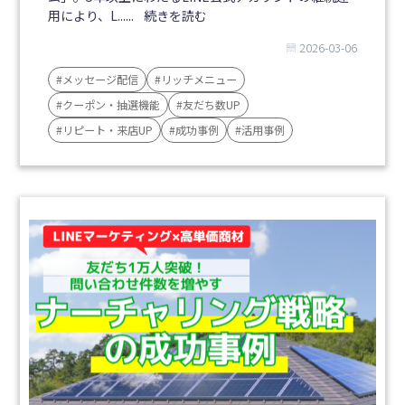
用により、L......
続きを読む
2026-03-06
#メッセージ配信
#リッチメニュー
#クーポン・抽選機能
#友だち数UP
#リピート・来店UP
#成功事例
#活用事例