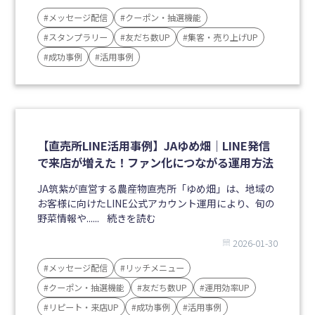
#メッセージ配信
#クーポン・抽選機能
#スタンプラリー
#友だち数UP
#集客・売り上げUP
#成功事例
#活用事例
【直売所LINE活用事例】JAゆめ畑｜LINE発信
で来店が増えた！ファン化につながる運用方法
JA筑紫が直営する農産物直売所「ゆめ畑」は、地域の
お客様に向けたLINE公式アカウント運用により、旬の
野菜情報や......
続きを読む
2026-01-30
#メッセージ配信
#リッチメニュー
#クーポン・抽選機能
#友だち数UP
#運用効率UP
#リピート・来店UP
#成功事例
#活用事例