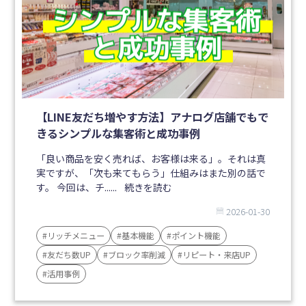
【LINE友だち増やす方法】アナログ店舗でもで
きるシンプルな集客術と成功事例
「良い商品を安く売れば、お客様は来る」。それは真
実ですが、「次も来てもらう」仕組みはまた別の話で
す。 今回は、チ......
続きを読む
2026-01-30
#リッチメニュー
#基本機能
#ポイント機能
#友だち数UP
#ブロック率削減
#リピート・来店UP
#活用事例