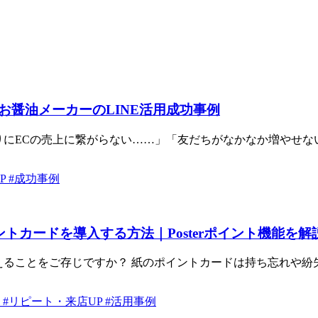
舗お醤油メーカーのLINE活用成功事例
にECの売上に繋がらない……」「友だちがなかなか増やせない...
P
#成功事例
トカードを導入する方法｜Posterポイント機能を解
ことをご存じですか？ 紙のポイントカードは持ち忘れや紛失...
減
#リピート・来店UP
#活用事例