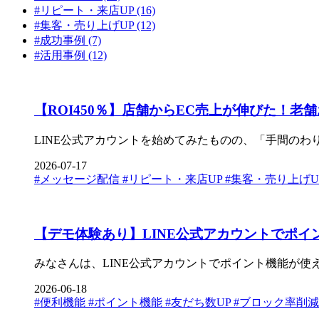
#リピート・来店UP (16)
#集客・売り上げUP (12)
#成功事例 (7)
#活用事例 (12)
【ROI450％】店舗からEC売上が伸びた！老
LINE公式アカウントを始めてみたものの、「手間のわり
2026-07-17
#メッセージ配信
#リピート・来店UP
#集客・売り上げU
【デモ体験あり】LINE公式アカウントでポイン
みなさんは、LINE公式アカウントでポイント機能が使える
2026-06-18
#便利機能
#ポイント機能
#友だち数UP
#ブロック率削