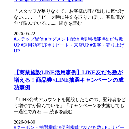
「スタッフが足りなくて、お客様の呼び出しに気づけ
ない……」「ピーク時に注文を取りこぼし、客単価が
伸び悩んでいる…......
続きを読む
2026-05-22
#ステップ配信
#セグメント配信
#便利機能
#友だち数
UP
#運用効率UP
#リピート・来店UP
#集客・売り上げ
UP
【商業施設LINE活用事例】LINE友だち数が
増える！商品券×LINE抽選キャンペーンの成
功事例
「LINE公式アカウントを開設したものの、登録者をど
う増やすか悩んでいる」「キャンペーンを実施しても
一過性で終わ......
続きを読む
2026-04-30
#クーポン・抽選機能
#便利機能
#友だち数UP
#リピー