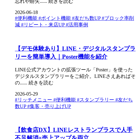
忘れや紛失......
続きを読む
2026-06-18
#便利機能
#ポイント機能
#友だち数UP
#ブロック率削
減
#リピート・来店UP
#活用事例
【デモ体験あり】LINE・デジタルスタンプラ
リーを簡単導入｜Poster機能を紹介
LINE公式アカウントの拡張ツール「Poster」を使った
デジタルスタンプラリーをご紹介。LINEさえあればそ
の......
続きを読む
2026-05-29
#リッチメニュー
#便利機能
#スタンプラリー
#友だち
数UP
#集客・売り上げUP
【飲食店DX】LINEレストランプラスで人手
不足解消×売上アップを両立