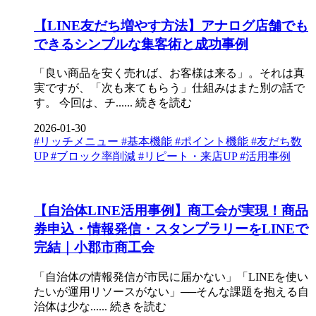
【LINE友だち増やす方法】アナログ店舗でも
できるシンプルな集客術と成功事例
「良い商品を安く売れば、お客様は来る」。それは真
実ですが、「次も来てもらう」仕組みはまた別の話で
す。 今回は、チ......
続きを読む
2026-01-30
#リッチメニュー
#基本機能
#ポイント機能
#友だち数
UP
#ブロック率削減
#リピート・来店UP
#活用事例
【自治体LINE活用事例】商工会が実現！商品
券申込・情報発信・スタンプラリーをLINEで
完結｜小郡市商工会
「自治体の情報発信が市民に届かない」「LINEを使い
たいが運用リソースがない」──そんな課題を抱える自
治体は少な......
続きを読む