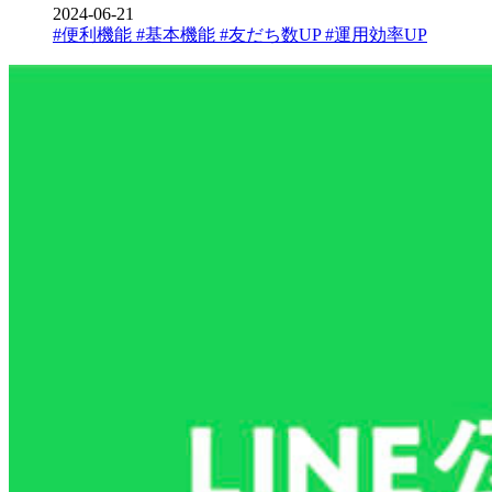
2024-06-21
#便利機能
#基本機能
#友だち数UP
#運用効率UP