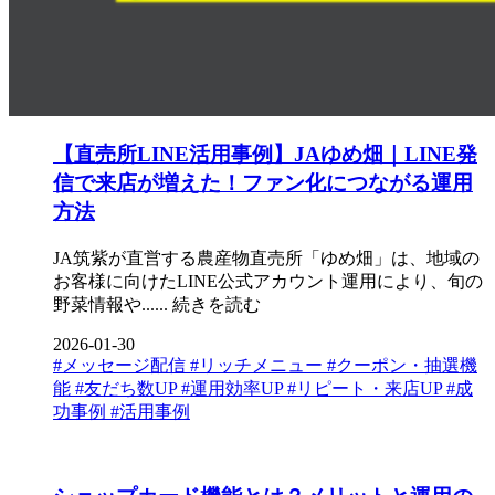
【直売所LINE活用事例】JAゆめ畑｜LINE発
信で来店が増えた！ファン化につながる運用
方法
JA筑紫が直営する農産物直売所「ゆめ畑」は、地域の
お客様に向けたLINE公式アカウント運用により、旬の
野菜情報や......
続きを読む
2026-01-30
#メッセージ配信
#リッチメニュー
#クーポン・抽選機
能
#友だち数UP
#運用効率UP
#リピート・来店UP
#成
功事例
#活用事例