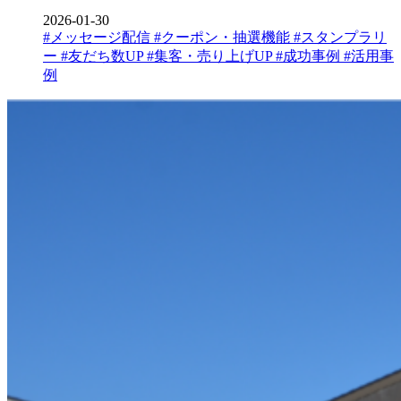
2026-01-30
#メッセージ配信
#クーポン・抽選機能
#スタンプラリ
ー
#友だち数UP
#集客・売り上げUP
#成功事例
#活用事
例