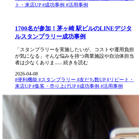
ト・来店UP
#成功事例
#活用事例
1700名が参加！茅ヶ崎 駅ビルのLINEデジタ
ルスタンプラリー成功事例
「スタンプラリーを実施したいが、コストや運用負担
が気になる」そんな悩みを持つ商業施設や自治体担当
者は少なくありま......
続きを読む
2026-04-08
#便利機能
#スタンプラリー
#友だち数UP
#リピート・
来店UP
#集客・売り上げUP
#成功事例
#活用事例