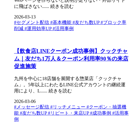
Webページを作らないと説明が足りない・外部サイト
に飛ばさない......
続きを読む
2026-03-13
#セグメント配信
#基本機能
#友だち数UP
#ブロック率
削減
#運用効率UP
#活用事例
【飲食店LINEクーポン成功事例】クックチャ
ム｜友だち1万人＆クーポン利用率90％の来店
促進施策
九州を中心に18店舗を展開する惣菜店「クックチャ
ム」。5年以上にわたるLINE公式アカウントの継続運
用により、L......
続きを読む
2026-03-06
#メッセージ配信
#リッチメニュー
#クーポン・抽選機
能
#友だち数UP
#リピート・来店UP
#成功事例
#活用事
例